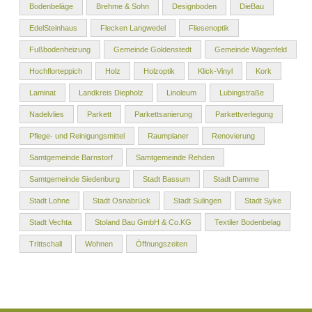
Bodenbeläge
Brehme & Sohn
Designboden
DieBau
EdelSteinhaus
Flecken Langwedel
Fliesenoptik
Fußbodenheizung
Gemeinde Goldenstedt
Gemeinde Wagenfeld
Hochflorteppich
Holz
Holzoptik
Klick-Vinyl
Kork
Laminat
Landkreis Diepholz
Linoleum
Lubingstraße
Nadelvlies
Parkett
Parkettsanierung
Parkettverlegung
Pflege- und Reinigungsmittel
Raumplaner
Renovierung
Samtgemeinde Barnstorf
Samtgemeinde Rehden
Samtgemeinde Siedenburg
Stadt Bassum
Stadt Damme
Stadt Lohne
Stadt Osnabrück
Stadt Sulingen
Stadt Syke
Stadt Vechta
Stoland Bau GmbH & Co.KG
Textiler Bodenbelag
Trittschall
Wohnen
Öffnungszeiten