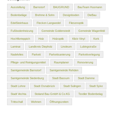
Ausstellung
Barnstorf
BAUGRUND
BauTeam Husmann
Bodenbeläge
Brehme & Sohn
Designboden
DieBau
EdelSteinhaus
Flecken Langwedel
Fliesenoptik
Fußbodenheizung
Gemeinde Goldenstedt
Gemeinde Wagenfeld
Hochflorteppich
Holz
Holzoptik
Klick-Vinyl
Kork
Laminat
Landkreis Diepholz
Linoleum
Lubingstraße
Nadelvlies
Parkett
Parkettsanierung
Parkettverlegung
Pflege- und Reinigungsmittel
Raumplaner
Renovierung
Samtgemeinde Barnstorf
Samtgemeinde Rehden
Samtgemeinde Siedenburg
Stadt Bassum
Stadt Damme
Stadt Lohne
Stadt Osnabrück
Stadt Sulingen
Stadt Syke
Stadt Vechta
Stoland Bau GmbH & Co.KG
Textiler Bodenbelag
Trittschall
Wohnen
Öffnungszeiten