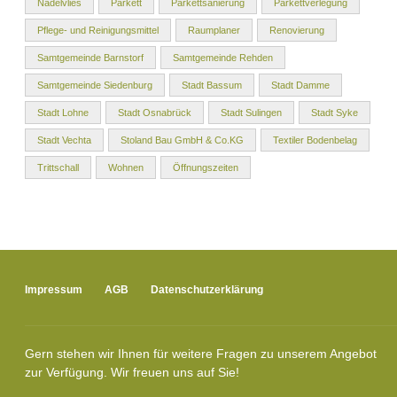
Nadelvlies
Parkett
Parkettsanierung
Parkettverlegung
Pflege- und Reinigungsmittel
Raumplaner
Renovierung
Samtgemeinde Barnstorf
Samtgemeinde Rehden
Samtgemeinde Siedenburg
Stadt Bassum
Stadt Damme
Stadt Lohne
Stadt Osnabrück
Stadt Sulingen
Stadt Syke
Stadt Vechta
Stoland Bau GmbH & Co.KG
Textiler Bodenbelag
Trittschall
Wohnen
Öffnungszeiten
Impressum
AGB
Datenschutzerklärung
Gern stehen wir Ihnen für weitere Fragen zu unserem Angebot
zur Verfügung. Wir freuen uns auf Sie!