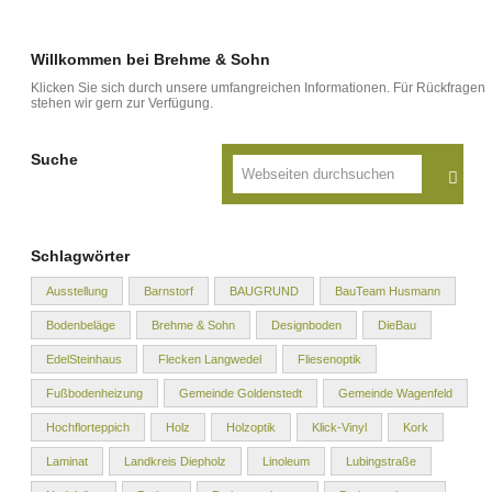
Willkommen bei Brehme & Sohn
Klicken Sie sich durch unsere umfangreichen Informationen. Für Rückfragen
stehen wir gern zur Verfügung.
Suche
Schlagwörter
Ausstellung
Barnstorf
BAUGRUND
BauTeam Husmann
Bodenbeläge
Brehme & Sohn
Designboden
DieBau
EdelSteinhaus
Flecken Langwedel
Fliesenoptik
Fußbodenheizung
Gemeinde Goldenstedt
Gemeinde Wagenfeld
Hochflorteppich
Holz
Holzoptik
Klick-Vinyl
Kork
Laminat
Landkreis Diepholz
Linoleum
Lubingstraße