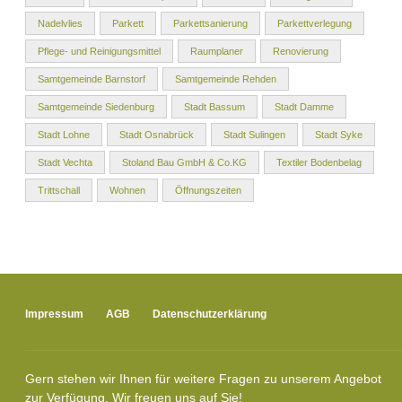
Nadelvlies
Parkett
Parkettsanierung
Parkettverlegung
Pflege- und Reinigungsmittel
Raumplaner
Renovierung
Samtgemeinde Barnstorf
Samtgemeinde Rehden
Samtgemeinde Siedenburg
Stadt Bassum
Stadt Damme
Stadt Lohne
Stadt Osnabrück
Stadt Sulingen
Stadt Syke
Stadt Vechta
Stoland Bau GmbH & Co.KG
Textiler Bodenbelag
Trittschall
Wohnen
Öffnungszeiten
Impressum
AGB
Datenschutzerklärung
Gern stehen wir Ihnen für weitere Fragen zu unserem Angebot
zur Verfügung. Wir freuen uns auf Sie!