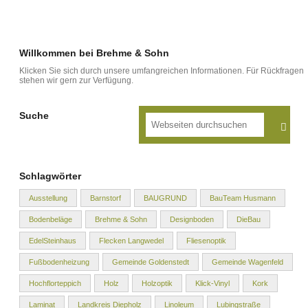
Willkommen bei Brehme & Sohn
Klicken Sie sich durch unsere umfangreichen Informationen. Für Rückfragen
stehen wir gern zur Verfügung.
Suche
Schlagwörter
Ausstellung
Barnstorf
BAUGRUND
BauTeam Husmann
Bodenbeläge
Brehme & Sohn
Designboden
DieBau
EdelSteinhaus
Flecken Langwedel
Fliesenoptik
Fußbodenheizung
Gemeinde Goldenstedt
Gemeinde Wagenfeld
Hochflorteppich
Holz
Holzoptik
Klick-Vinyl
Kork
Laminat
Landkreis Diepholz
Linoleum
Lubingstraße