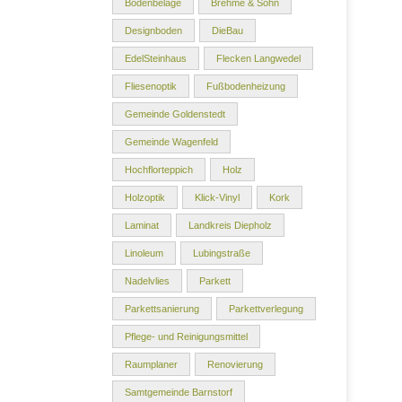
Bodenbeläge
Brehme & Sohn
Designboden
DieBau
EdelSteinhaus
Flecken Langwedel
Fliesenoptik
Fußbodenheizung
Gemeinde Goldenstedt
Gemeinde Wagenfeld
Hochflorteppich
Holz
Holzoptik
Klick-Vinyl
Kork
Laminat
Landkreis Diepholz
Linoleum
Lubingstraße
Nadelvlies
Parkett
Parkettsanierung
Parkettverlegung
Pflege- und Reinigungsmittel
Raumplaner
Renovierung
Samtgemeinde Barnstorf