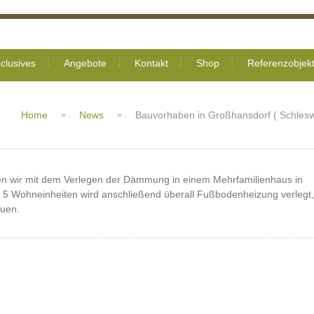
clusives
Angebote
Kontakt
Shop
Referenzobjek
Home
News
Bauvorhaben in Großhansdorf ( Schleswi
>
>
n wir mit dem Verlegen der Dämmung in einem Mehrfamilienhaus in
 5 Wohneinheiten wird anschließend überall Fußbodenheizung verlegt,
auen.