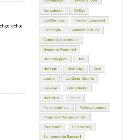
Bodenbeläge
Brehme & Sohn
Designboden
DieBau
EdelSteinhaus
Flecken Langwedel
achgerechte
Fliesenoptik
Fußbodenheizung
Gemeinde Goldenstedt
Gemeinde Wagenfeld
Hochflorteppich
Holz
Holzoptik
Klick-Vinyl
Kork
Laminat
Landkreis Diepholz
Linoleum
Lubingstraße
Nadelvlies
Parkett
Parkettsanierung
Parkettverlegung
Pflege- und Reinigungsmittel
Raumplaner
Renovierung
Samtgemeinde Barnstorf