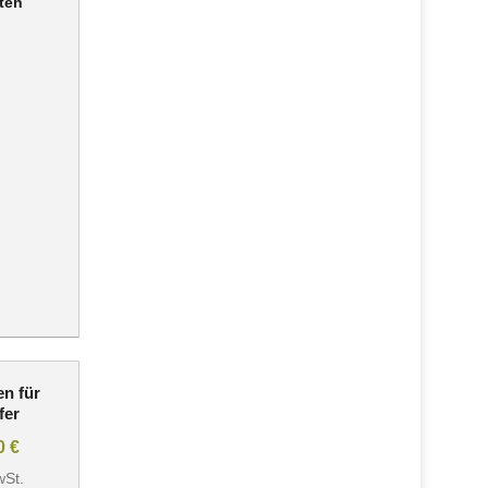
ten
en für
fer
00
€
wSt.