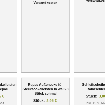
Versandkos
Versandkosten
kelleisten
Repac Außenecke für
Schleifscheib
Repac
Stecksockelleisten in weiß 3
Randschlei
Stück schmal
95
€
Stück:
3,
Stück:
2,95
€
wSt.
inkl. 19 % M