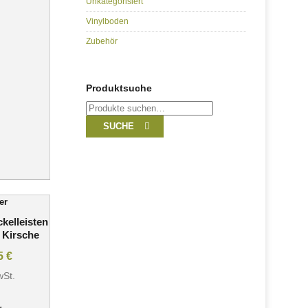
Unkategorisiert
Vinylboden
Zubehör
Produktsuche
Suche
nach:
SUCHE
kelleisten
 Kirsche
95
€
wSt.