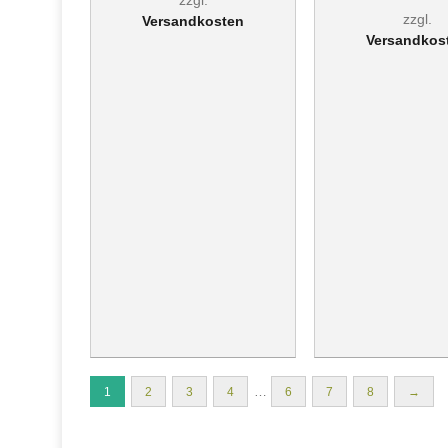
zzgl.
zzgl.
Versandkosten
Versandkos
…
1
2
3
4
6
7
8
→