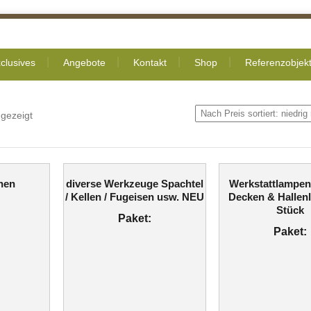
clusives
Angebote
Kontakt
Shop
Referenzobjek
gezeigt
nen
diverse Werkzeuge Spachtel
Werkstattlampen
/ Kellen / Fugeisen usw. NEU
Decken & Hallen
Stück
Paket:
Paket: