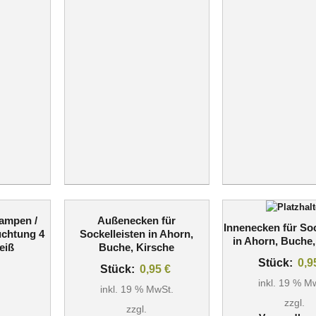
ampen /
Außenecken für
Innenecken für Soc
uchtung 4
Sockelleisten in Ahorn,
in Ahorn, Buche,
eiß
Buche, Kirsche
Stück:
0,
Stück:
0,95
€
inkl. 19 % M
inkl. 19 % MwSt.
zzgl.
zzgl.