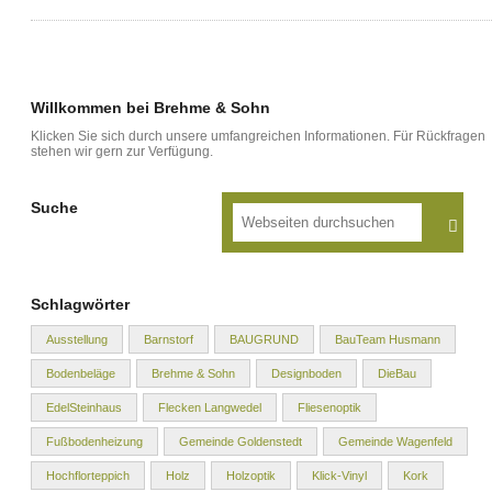
Willkommen bei Brehme & Sohn
Klicken Sie sich durch unsere umfangreichen Informationen. Für Rückfragen
stehen wir gern zur Verfügung.
Suche
Schlagwörter
Ausstellung
Barnstorf
BAUGRUND
BauTeam Husmann
Bodenbeläge
Brehme & Sohn
Designboden
DieBau
EdelSteinhaus
Flecken Langwedel
Fliesenoptik
Fußbodenheizung
Gemeinde Goldenstedt
Gemeinde Wagenfeld
Hochflorteppich
Holz
Holzoptik
Klick-Vinyl
Kork