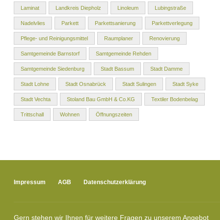
Laminat
Landkreis Diepholz
Linoleum
Lubingstraße
Nadelvlies
Parkett
Parkettsanierung
Parkettverlegung
Pflege- und Reinigungsmittel
Raumplaner
Renovierung
Samtgemeinde Barnstorf
Samtgemeinde Rehden
Samtgemeinde Siedenburg
Stadt Bassum
Stadt Damme
Stadt Lohne
Stadt Osnabrück
Stadt Sulingen
Stadt Syke
Stadt Vechta
Stoland Bau GmbH & Co.KG
Textiler Bodenbelag
Trittschall
Wohnen
Öffnungszeiten
Impressum
AGB
Datenschutzerklärung
Gern stehen wir Ihnen für weitere Fragen zu unserem Angebot