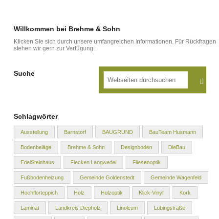
Willkommen bei Brehme & Sohn
Klicken Sie sich durch unsere umfangreichen Informationen. Für Rückfragen
stehen wir gern zur Verfügung.
Suche
Schlagwörter
Ausstellung
Barnstorf
BAUGRUND
BauTeam Husmann
Bodenbeläge
Brehme & Sohn
Designboden
DieBau
EdelSteinhaus
Flecken Langwedel
Fliesenoptik
Fußbodenheizung
Gemeinde Goldenstedt
Gemeinde Wagenfeld
Hochflorteppich
Holz
Holzoptik
Klick-Vinyl
Kork
Laminat
Landkreis Diepholz
Linoleum
Lubingstraße