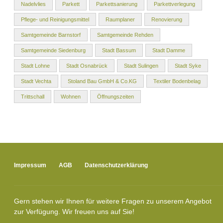
Nadelvlies
Parkett
Parkettsanierung
Parkettverlegung
Pflege- und Reinigungsmittel
Raumplaner
Renovierung
Samtgemeinde Barnstorf
Samtgemeinde Rehden
Samtgemeinde Siedenburg
Stadt Bassum
Stadt Damme
Stadt Lohne
Stadt Osnabrück
Stadt Sulingen
Stadt Syke
Stadt Vechta
Stoland Bau GmbH & Co.KG
Textiler Bodenbelag
Trittschall
Wohnen
Öffnungszeiten
Impressum
AGB
Datenschutzerklärung
Gern stehen wir Ihnen für weitere Fragen zu unserem Angebot
zur Verfügung. Wir freuen uns auf Sie!