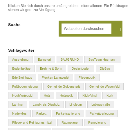
Klicken Sie sich durch unsere umfangreichen Informationen. Für Rückfragen
stehen wir gern zur Verfügung.
Suche
Schlagwörter
Ausstellung
Barnstorf
BAUGRUND
BauTeam Husmann
Bodenbeläge
Brehme & Sohn
Designboden
DieBau
EdelSteinhaus
Flecken Langwedel
Fliesenoptik
Fußbodenheizung
Gemeinde Goldenstedt
Gemeinde Wagenfeld
Hochflorteppich
Holz
Holzoptik
Klick-Vinyl
Kork
Laminat
Landkreis Diepholz
Linoleum
Lubingstraße
Nadelvlies
Parkett
Parkettsanierung
Parkettverlegung
Pflege- und Reinigungsmittel
Raumplaner
Renovierung