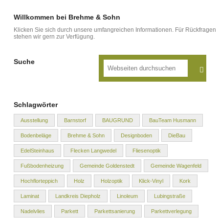
Willkommen bei Brehme & Sohn
Klicken Sie sich durch unsere umfangreichen Informationen. Für Rückfragen
stehen wir gern zur Verfügung.
Suche
Schlagwörter
Ausstellung
Barnstorf
BAUGRUND
BauTeam Husmann
Bodenbeläge
Brehme & Sohn
Designboden
DieBau
EdelSteinhaus
Flecken Langwedel
Fliesenoptik
Fußbodenheizung
Gemeinde Goldenstedt
Gemeinde Wagenfeld
Hochflorteppich
Holz
Holzoptik
Klick-Vinyl
Kork
Laminat
Landkreis Diepholz
Linoleum
Lubingstraße
Nadelvlies
Parkett
Parkettsanierung
Parkettverlegung