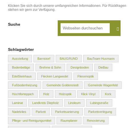
Klicken Sie sich durch unsere umfangreichen Informationen. Für Rückfragen
stehen wir gern zur Verfügung.
Suche
Schlagwörter
Ausstellung
Barnstorf
BAUGRUND
BauTeam Husmann
Bodenbeläge
Brehme & Sohn
Designboden
DieBau
EdelSteinhaus
Flecken Langwedel
Fliesenoptik
Fußbodenheizung
Gemeinde Goldenstedt
Gemeinde Wagenfeld
Hochflorteppich
Holz
Holzoptik
Klick-Vinyl
Kork
Laminat
Landkreis Diepholz
Linoleum
Lubingstraße
Nadelvlies
Parkett
Parkettsanierung
Parkettverlegung
Pflege- und Reinigungsmittel
Raumplaner
Renovierung