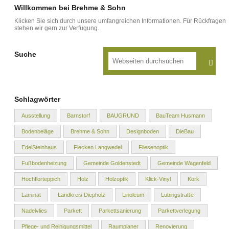
Willkommen bei Brehme & Sohn
Klicken Sie sich durch unsere umfangreichen Informationen. Für Rückfragen
stehen wir gern zur Verfügung.
Suche
Schlagwörter
Ausstellung
Barnstorf
BAUGRUND
BauTeam Husmann
Bodenbeläge
Brehme & Sohn
Designboden
DieBau
EdelSteinhaus
Flecken Langwedel
Fliesenoptik
Fußbodenheizung
Gemeinde Goldenstedt
Gemeinde Wagenfeld
Hochflorteppich
Holz
Holzoptik
Klick-Vinyl
Kork
Laminat
Landkreis Diepholz
Linoleum
Lubingstraße
Nadelvlies
Parkett
Parkettsanierung
Parkettverlegung
Pflege- und Reinigungsmittel
Raumplaner
Renovierung