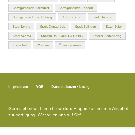
Samtgemeinde Barnstorf
Samtgemeinde Rehden
Samtgemeinde Siedenburg
Stadt Bassum
Stadt Damme
Stadt Lohne
Stadt Osnabrück
Stadt Sulingen
Stadt Syke
Stadt Vechta
Stoland Bau GmbH & Co.KG
Textiler Bodenbelag
Trittschall
Wohnen
Öffnungszeiten
Impressum
AGB
Datenschutzerklärung
Gern stehen wir Ihnen für weitere Fragen zu unserem Angebot
zur Verfügung. Wir freuen uns auf Sie!