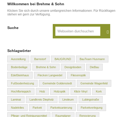
Willkommen bei Brehme & Sohn
Klicken Sie sich durch unsere umfangreichen Informationen. Für Rückfragen
stehen wir gern zur Verfügung.
Suche
Schlagwörter
Ausstellung
Barnstorf
BAUGRUND
BauTeam Husmann
Bodenbeläge
Brehme & Sohn
Designboden
DieBau
EdelSteinhaus
Flecken Langwedel
Fliesenoptik
Fußbodenheizung
Gemeinde Goldenstedt
Gemeinde Wagenfeld
Hochflorteppich
Holz
Holzoptik
Klick-Vinyl
Kork
Laminat
Landkreis Diepholz
Linoleum
Lubingstraße
Nadelvlies
Parkett
Parkettsanierung
Parkettverlegung
Pflege- und Reinigungsmittel
Raumplaner
Renovierung