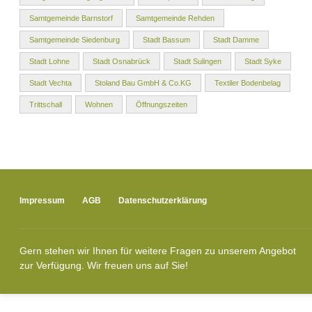
Samtgemeinde Barnstorf
Samtgemeinde Rehden
Samtgemeinde Siedenburg
Stadt Bassum
Stadt Damme
Stadt Lohne
Stadt Osnabrück
Stadt Sulingen
Stadt Syke
Stadt Vechta
Stoland Bau GmbH & Co.KG
Textiler Bodenbelag
Trittschall
Wohnen
Öffnungszeiten
Impressum
AGB
Datenschutzerklärung
Gern stehen wir Ihnen für weitere Fragen zu unserem Angebot
zur Verfügung. Wir freuen uns auf Sie!