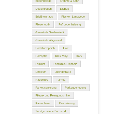
Bodenbeläge
Brehme & Sohn
Designboden
DieBau
EdelSteinhaus
Flecken Langwedel
Fliesenoptik
Fußbodenheizung
Gemeinde Goldenstedt
Gemeinde Wagenfeld
Hochflorteppich
Holz
Holzoptik
Klick-Vinyl
Kork
Laminat
Landkreis Diepholz
Linoleum
Lubingstraße
Nadelvlies
Parkett
Parkettsanierung
Parkettverlegung
Pflege- und Reinigungsmittel
Raumplaner
Renovierung
Samtgemeinde Barnstorf