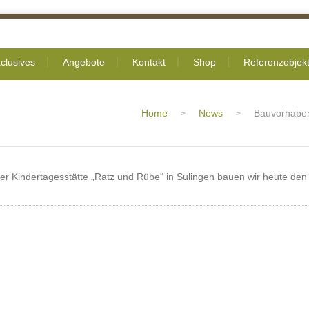
clusives
Angebote
Kontakt
Shop
Referenzobjek
Home
News
Bauvorhaben
>
>
er Kindertagesstätte „Ratz und Rübe“ in Sulingen bauen wir heute den 