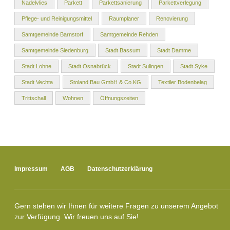
Nadelvlies
Parkett
Parkettsanierung
Parkettverlegung
Pflege- und Reinigungsmittel
Raumplaner
Renovierung
Samtgemeinde Barnstorf
Samtgemeinde Rehden
Samtgemeinde Siedenburg
Stadt Bassum
Stadt Damme
Stadt Lohne
Stadt Osnabrück
Stadt Sulingen
Stadt Syke
Stadt Vechta
Stoland Bau GmbH & Co.KG
Textiler Bodenbelag
Trittschall
Wohnen
Öffnungszeiten
Impressum
AGB
Datenschutzerklärung
Gern stehen wir Ihnen für weitere Fragen zu unserem Angebot
zur Verfügung. Wir freuen uns auf Sie!