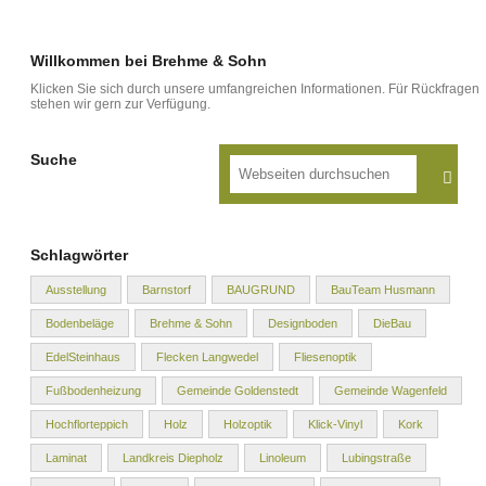
Willkommen bei Brehme & Sohn
Klicken Sie sich durch unsere umfangreichen Informationen. Für Rückfragen
stehen wir gern zur Verfügung.
Suche
Schlagwörter
Ausstellung
Barnstorf
BAUGRUND
BauTeam Husmann
Bodenbeläge
Brehme & Sohn
Designboden
DieBau
EdelSteinhaus
Flecken Langwedel
Fliesenoptik
Fußbodenheizung
Gemeinde Goldenstedt
Gemeinde Wagenfeld
Hochflorteppich
Holz
Holzoptik
Klick-Vinyl
Kork
Laminat
Landkreis Diepholz
Linoleum
Lubingstraße