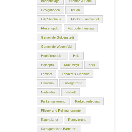
Bodenbeläge
Brehme & Sohn
Designboden
DieBau
EdelSteinhaus
Flecken Langwedel
Fliesenoptik
Fußbodenheizung
Gemeinde Goldenstedt
Gemeinde Wagenfeld
Hochflorteppich
Holz
Holzoptik
Klick-Vinyl
Kork
Laminat
Landkreis Diepholz
Linoleum
Lubingstraße
Nadelvlies
Parkett
Parkettsanierung
Parkettverlegung
Pflege- und Reinigungsmittel
Raumplaner
Renovierung
Samtgemeinde Barnstorf