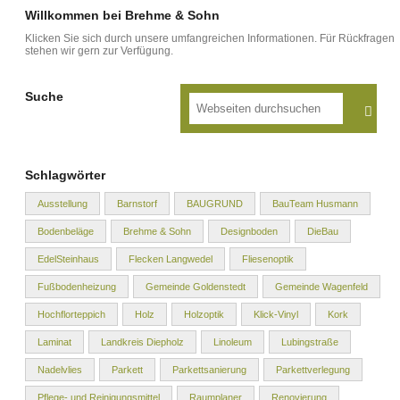
Willkommen bei Brehme & Sohn
Klicken Sie sich durch unsere umfangreichen Informationen. Für Rückfragen
stehen wir gern zur Verfügung.
Suche
Schlagwörter
Ausstellung
Barnstorf
BAUGRUND
BauTeam Husmann
Bodenbeläge
Brehme & Sohn
Designboden
DieBau
EdelSteinhaus
Flecken Langwedel
Fliesenoptik
Fußbodenheizung
Gemeinde Goldenstedt
Gemeinde Wagenfeld
Hochflorteppich
Holz
Holzoptik
Klick-Vinyl
Kork
Laminat
Landkreis Diepholz
Linoleum
Lubingstraße
Nadelvlies
Parkett
Parkettsanierung
Parkettverlegung
Pflege- und Reinigungsmittel
Raumplaner
Renovierung