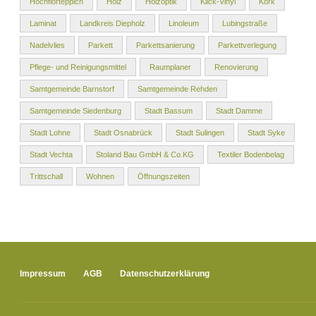
Hochflorteppich
Holz
Holzoptik
Klick-Vinyl
Kork
Laminat
Landkreis Diepholz
Linoleum
Lubingstraße
Nadelvlies
Parkett
Parkettsanierung
Parkettverlegung
Pflege- und Reinigungsmittel
Raumplaner
Renovierung
Samtgemeinde Barnstorf
Samtgemeinde Rehden
Samtgemeinde Siedenburg
Stadt Bassum
Stadt Damme
Stadt Lohne
Stadt Osnabrück
Stadt Sulingen
Stadt Syke
Stadt Vechta
Stoland Bau GmbH & Co.KG
Textiler Bodenbelag
Trittschall
Wohnen
Öffnungszeiten
Impressum
AGB
Datenschutzerklärung