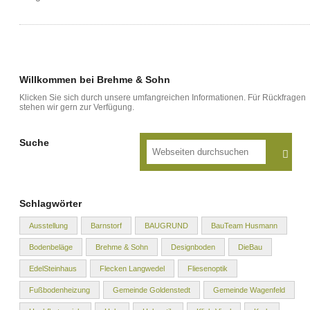
Willkommen bei Brehme & Sohn
Klicken Sie sich durch unsere umfangreichen Informationen. Für Rückfragen
stehen wir gern zur Verfügung.
Suche
Schlagwörter
Ausstellung
Barnstorf
BAUGRUND
BauTeam Husmann
Bodenbeläge
Brehme & Sohn
Designboden
DieBau
EdelSteinhaus
Flecken Langwedel
Fliesenoptik
Fußbodenheizung
Gemeinde Goldenstedt
Gemeinde Wagenfeld