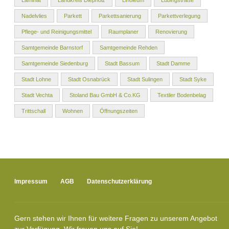
Laminat
Landkreis Diepholz
Linoleum
Lubingstraße
Nadelvlies
Parkett
Parkettsanierung
Parkettverlegung
Pflege- und Reinigungsmittel
Raumplaner
Renovierung
Samtgemeinde Barnstorf
Samtgemeinde Rehden
Samtgemeinde Siedenburg
Stadt Bassum
Stadt Damme
Stadt Lohne
Stadt Osnabrück
Stadt Sulingen
Stadt Syke
Stadt Vechta
Stoland Bau GmbH & Co.KG
Textiler Bodenbelag
Trittschall
Wohnen
Öffnungszeiten
Impressum
AGB
Datenschutzerklärung
Gern stehen wir Ihnen für weitere Fragen zu unserem Angebot