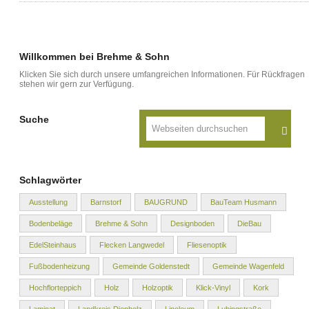
Willkommen bei Brehme & Sohn
Klicken Sie sich durch unsere umfangreichen Informationen. Für Rückfragen
stehen wir gern zur Verfügung.
Suche
Schlagwörter
Ausstellung
Barnstorf
BAUGRUND
BauTeam Husmann
Bodenbeläge
Brehme & Sohn
Designboden
DieBau
EdelSteinhaus
Flecken Langwedel
Fliesenoptik
Fußbodenheizung
Gemeinde Goldenstedt
Gemeinde Wagenfeld
Hochflorteppich
Holz
Holzoptik
Klick-Vinyl
Kork