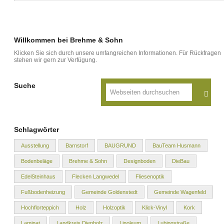
Willkommen bei Brehme & Sohn
Klicken Sie sich durch unsere umfangreichen Informationen. Für Rückfragen
stehen wir gern zur Verfügung.
Suche
Schlagwörter
Ausstellung
Barnstorf
BAUGRUND
BauTeam Husmann
Bodenbeläge
Brehme & Sohn
Designboden
DieBau
EdelSteinhaus
Flecken Langwedel
Fliesenoptik
Fußbodenheizung
Gemeinde Goldenstedt
Gemeinde Wagenfeld
Hochflorteppich
Holz
Holzoptik
Klick-Vinyl
Kork
Laminat
Landkreis Diepholz
Linoleum
Lubingstraße