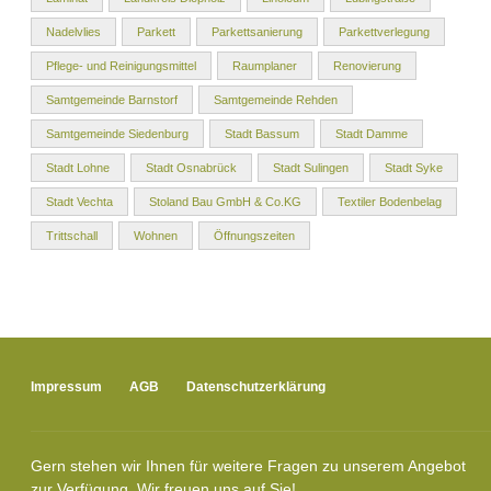
Nadelvlies
Parkett
Parkettsanierung
Parkettverlegung
Pflege- und Reinigungsmittel
Raumplaner
Renovierung
Samtgemeinde Barnstorf
Samtgemeinde Rehden
Samtgemeinde Siedenburg
Stadt Bassum
Stadt Damme
Stadt Lohne
Stadt Osnabrück
Stadt Sulingen
Stadt Syke
Stadt Vechta
Stoland Bau GmbH & Co.KG
Textiler Bodenbelag
Trittschall
Wohnen
Öffnungszeiten
Impressum
AGB
Datenschutzerklärung
Gern stehen wir Ihnen für weitere Fragen zu unserem Angebot
zur Verfügung. Wir freuen uns auf Sie!