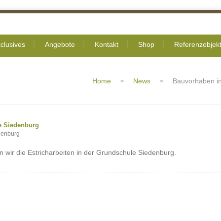
clusives
Angebote
Kontakt
Shop
Referenzobjek
Home
News
Bauvorhaben i
>
>
denburg
wir die Estricharbeiten in der Grundschule Siedenburg.