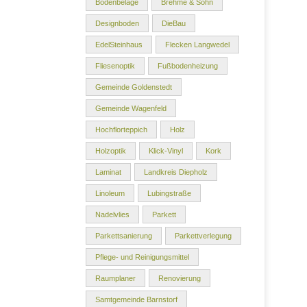
Bodenbeläge
Brehme & Sohn
Designboden
DieBau
EdelSteinhaus
Flecken Langwedel
Fliesenoptik
Fußbodenheizung
Gemeinde Goldenstedt
Gemeinde Wagenfeld
Hochflorteppich
Holz
Holzoptik
Klick-Vinyl
Kork
Laminat
Landkreis Diepholz
Linoleum
Lubingstraße
Nadelvlies
Parkett
Parkettsanierung
Parkettverlegung
Pflege- und Reinigungsmittel
Raumplaner
Renovierung
Samtgemeinde Barnstorf