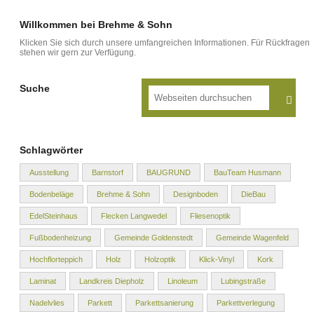
Willkommen bei Brehme & Sohn
Klicken Sie sich durch unsere umfangreichen Informationen. Für Rückfragen
stehen wir gern zur Verfügung.
Suche
Schlagwörter
Ausstellung
Barnstorf
BAUGRUND
BauTeam Husmann
Bodenbeläge
Brehme & Sohn
Designboden
DieBau
EdelSteinhaus
Flecken Langwedel
Fliesenoptik
Fußbodenheizung
Gemeinde Goldenstedt
Gemeinde Wagenfeld
Hochflorteppich
Holz
Holzoptik
Klick-Vinyl
Kork
Laminat
Landkreis Diepholz
Linoleum
Lubingstraße
Nadelvlies
Parkett
Parkettsanierung
Parkettverlegung