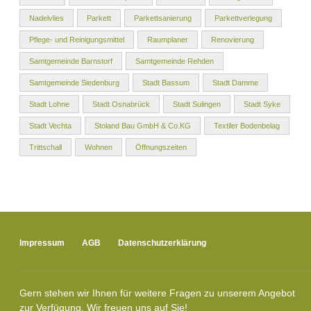
Nadelvlies
Parkett
Parkettsanierung
Parkettverlegung
Pflege- und Reinigungsmittel
Raumplaner
Renovierung
Samtgemeinde Barnstorf
Samtgemeinde Rehden
Samtgemeinde Siedenburg
Stadt Bassum
Stadt Damme
Stadt Lohne
Stadt Osnabrück
Stadt Sulingen
Stadt Syke
Stadt Vechta
Stoland Bau GmbH & Co.KG
Textiler Bodenbelag
Trittschall
Wohnen
Öffnungszeiten
Impressum
AGB
Datenschutzerklärung
Gern stehen wir Ihnen für weitere Fragen zu unserem Angebot
zur Verfügung. Wir freuen uns auf Sie!