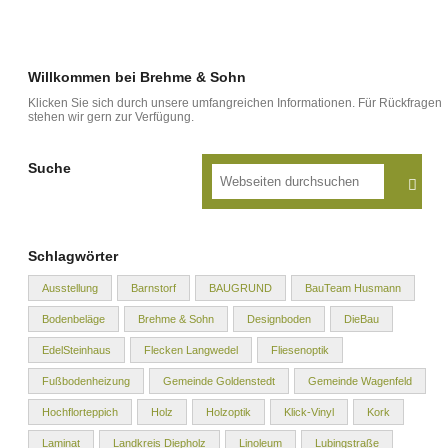
Willkommen bei Brehme & Sohn
Klicken Sie sich durch unsere umfangreichen Informationen. Für Rückfragen
stehen wir gern zur Verfügung.
Suche
Schlagwörter
Ausstellung
Barnstorf
BAUGRUND
BauTeam Husmann
Bodenbeläge
Brehme & Sohn
Designboden
DieBau
EdelSteinhaus
Flecken Langwedel
Fliesenoptik
Fußbodenheizung
Gemeinde Goldenstedt
Gemeinde Wagenfeld
Hochflorteppich
Holz
Holzoptik
Klick-Vinyl
Kork
Laminat
Landkreis Diepholz
Linoleum
Lubingstraße