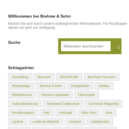
Willkommen bei Brehme & Sohn
Klicken Sie sich durch unsere umfangreichen Informationen. Für Rückfragen
stehen wir gern zur Verfügung.
Suche
Schlagwörter
Ausstellung
Barnstorf
BAUGRUND
BauTeam Husmann
Bodenbeläge
Brehme & Sohn
Designboden
DieBau
EdelSteinhaus
Flecken Langwedel
Fliesenoptik
Fußbodenheizung
Gemeinde Goldenstedt
Gemeinde Wagenfeld
Hochflorteppich
Holz
Holzoptik
Klick-Vinyl
Kork
Laminat
Landkreis Diepholz
Linoleum
Lubingstraße