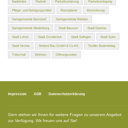
Nadelvlies
Parkett
Parkettsanierung
Parkettverlegung
Pflege- und Reinigungsmittel
Raumplaner
Renovierung
Samtgemeinde Barnstorf
Samtgemeinde Rehden
Samtgemeinde Siedenburg
Stadt Bassum
Stadt Damme
Stadt Lohne
Stadt Osnabrück
Stadt Sulingen
Stadt Syke
Stadt Vechta
Stoland Bau GmbH & Co.KG
Textiler Bodenbelag
Trittschall
Wohnen
Öffnungszeiten
Impressum
AGB
Datenschutzerklärung
Gern stehen wir Ihnen für weitere Fragen zu unserem Angebot
zur Verfügung. Wir freuen uns auf Sie!