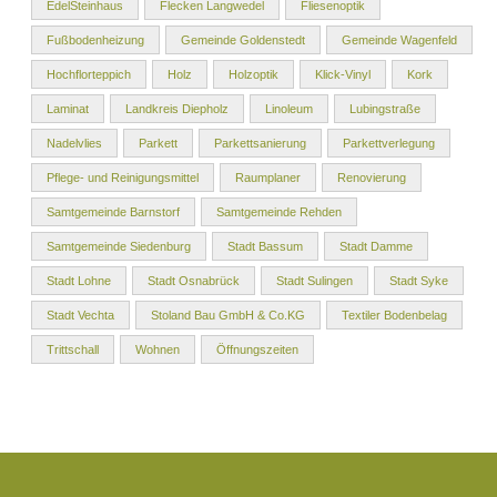
EdelSteinhaus
Flecken Langwedel
Fliesenoptik
Fußbodenheizung
Gemeinde Goldenstedt
Gemeinde Wagenfeld
Hochflorteppich
Holz
Holzoptik
Klick-Vinyl
Kork
Laminat
Landkreis Diepholz
Linoleum
Lubingstraße
Nadelvlies
Parkett
Parkettsanierung
Parkettverlegung
Pflege- und Reinigungsmittel
Raumplaner
Renovierung
Samtgemeinde Barnstorf
Samtgemeinde Rehden
Samtgemeinde Siedenburg
Stadt Bassum
Stadt Damme
Stadt Lohne
Stadt Osnabrück
Stadt Sulingen
Stadt Syke
Stadt Vechta
Stoland Bau GmbH & Co.KG
Textiler Bodenbelag
Trittschall
Wohnen
Öffnungszeiten