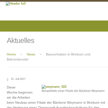
Aktuelles
Home
News
Bauvorhaben in Brinkum und
>
>
Bahrenborstel
31. Juli 2017
Diese
Beispielfoto einer Filiale der Bäckerei Weymann
Woche beginnen
wir die Arbeiten
beim Neubau einer Filiale der Bäckerei Weymann in Brinkum mit
der Verlegung einer Thermozell-Ausgleichsschüttung für den