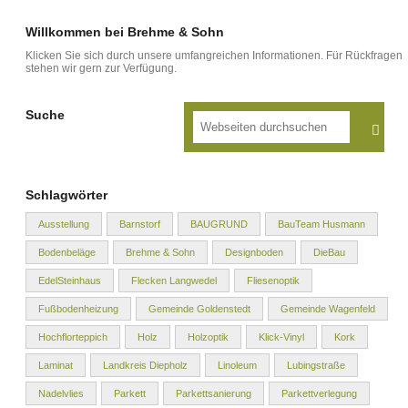
Willkommen bei Brehme & Sohn
Klicken Sie sich durch unsere umfangreichen Informationen. Für Rückfragen
stehen wir gern zur Verfügung.
Suche
Schlagwörter
Ausstellung
Barnstorf
BAUGRUND
BauTeam Husmann
Bodenbeläge
Brehme & Sohn
Designboden
DieBau
EdelSteinhaus
Flecken Langwedel
Fliesenoptik
Fußbodenheizung
Gemeinde Goldenstedt
Gemeinde Wagenfeld
Hochflorteppich
Holz
Holzoptik
Klick-Vinyl
Kork
Laminat
Landkreis Diepholz
Linoleum
Lubingstraße
Nadelvlies
Parkett
Parkettsanierung
Parkettverlegung