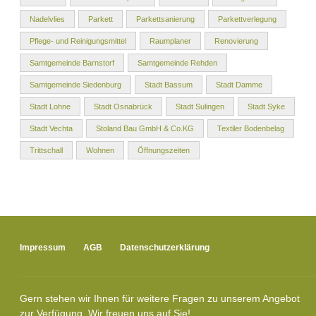
Nadelvlies
Parkett
Parkettsanierung
Parkettverlegung
Pflege- und Reinigungsmittel
Raumplaner
Renovierung
Samtgemeinde Barnstorf
Samtgemeinde Rehden
Samtgemeinde Siedenburg
Stadt Bassum
Stadt Damme
Stadt Lohne
Stadt Osnabrück
Stadt Sulingen
Stadt Syke
Stadt Vechta
Stoland Bau GmbH & Co.KG
Textiler Bodenbelag
Trittschall
Wohnen
Öffnungszeiten
Impressum
AGB
Datenschutzerklärung
Gern stehen wir Ihnen für weitere Fragen zu unserem Angebot
zur Verfügung. Wir freuen uns auf Sie!