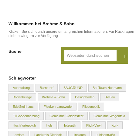
Willkommen bei Brehme & Sohn
Klicken Sie sich durch unsere umfangreichen Informationen. Für Rückfragen
stehen wir gern zur Verfügung.
Suche
Schlagwörter
Ausstellung
Barnstorf
BAUGRUND
BauTeam Husmann
Bodenbeläge
Brehme & Sohn
Designboden
DieBau
EdelSteinhaus
Flecken Langwedel
Fliesenoptik
Fußbodenheizung
Gemeinde Goldenstedt
Gemeinde Wagenfeld
Hochflorteppich
Holz
Holzoptik
Klick-Vinyl
Kork
Laminat
Landkreis Diepholz
Linoleum
Lubingstraße