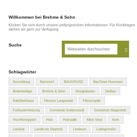
Willkommen bei Brehme & Sohn
Klicken Sie sich durch unsere umfangreichen Informationen. Für Rückfragen
stehen wir gern zur Verfügung.
Suche
Schlagwörter
Ausstellung
Barnstorf
BAUGRUND
BauTeam Husmann
Bodenbeläge
Brehme & Sohn
Designboden
DieBau
EdelSteinhaus
Flecken Langwedel
Fliesenoptik
Fußbodenheizung
Gemeinde Goldenstedt
Gemeinde Wagenfeld
Hochflorteppich
Holz
Holzoptik
Klick-Vinyl
Kork
Laminat
Landkreis Diepholz
Linoleum
Lubingstraße