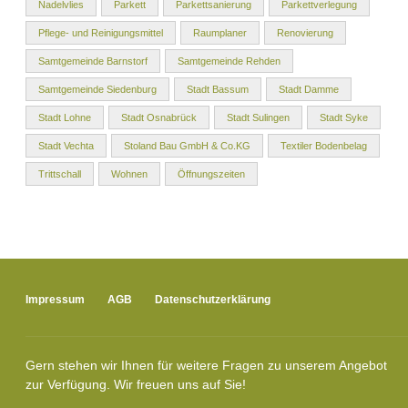
Nadelvlies
Parkett
Parkettsanierung
Parkettverlegung
Pflege- und Reinigungsmittel
Raumplaner
Renovierung
Samtgemeinde Barnstorf
Samtgemeinde Rehden
Samtgemeinde Siedenburg
Stadt Bassum
Stadt Damme
Stadt Lohne
Stadt Osnabrück
Stadt Sulingen
Stadt Syke
Stadt Vechta
Stoland Bau GmbH & Co.KG
Textiler Bodenbelag
Trittschall
Wohnen
Öffnungszeiten
Impressum
AGB
Datenschutzerklärung
Gern stehen wir Ihnen für weitere Fragen zu unserem Angebot
zur Verfügung. Wir freuen uns auf Sie!