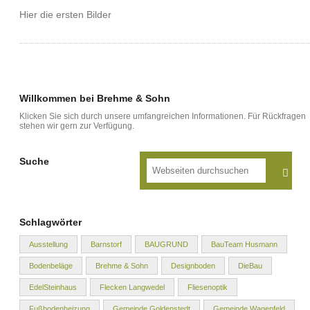
Hier die ersten Bilder
Willkommen bei Brehme & Sohn
Klicken Sie sich durch unsere umfangreichen Informationen. Für Rückfragen
stehen wir gern zur Verfügung.
Suche
Schlagwörter
Ausstellung
Barnstorf
BAUGRUND
BauTeam Husmann
Bodenbeläge
Brehme & Sohn
Designboden
DieBau
EdelSteinhaus
Flecken Langwedel
Fliesenoptik
Fußbodenheizung
Gemeinde Goldenstedt
Gemeinde Wagenfeld