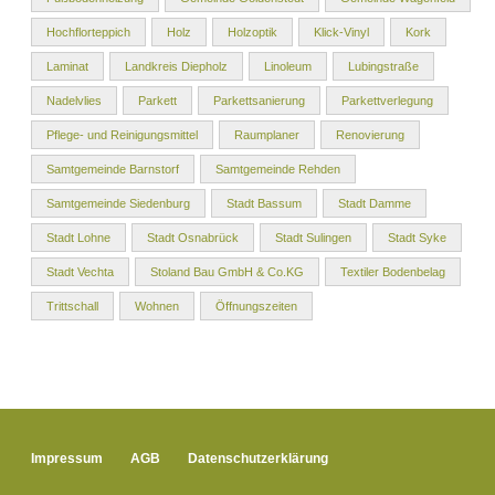
Hochflorteppich
Holz
Holzoptik
Klick-Vinyl
Kork
Laminat
Landkreis Diepholz
Linoleum
Lubingstraße
Nadelvlies
Parkett
Parkettsanierung
Parkettverlegung
Pflege- und Reinigungsmittel
Raumplaner
Renovierung
Samtgemeinde Barnstorf
Samtgemeinde Rehden
Samtgemeinde Siedenburg
Stadt Bassum
Stadt Damme
Stadt Lohne
Stadt Osnabrück
Stadt Sulingen
Stadt Syke
Stadt Vechta
Stoland Bau GmbH & Co.KG
Textiler Bodenbelag
Trittschall
Wohnen
Öffnungszeiten
Impressum
AGB
Datenschutzerklärung