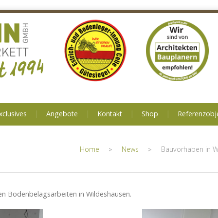
xclusives
Angebote
Kontakt
Shop
Referenzobj
Home
News
Bauvorhaben in W
>
>
en Bodenbelagsarbeiten in Wildeshausen.