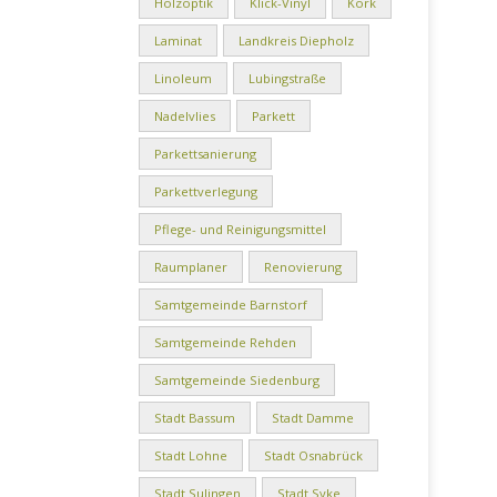
Holzoptik
Klick-Vinyl
Kork
Laminat
Landkreis Diepholz
Linoleum
Lubingstraße
Nadelvlies
Parkett
Parkettsanierung
Parkettverlegung
Pflege- und Reinigungsmittel
Raumplaner
Renovierung
Samtgemeinde Barnstorf
Samtgemeinde Rehden
Samtgemeinde Siedenburg
Stadt Bassum
Stadt Damme
Stadt Lohne
Stadt Osnabrück
Stadt Sulingen
Stadt Syke