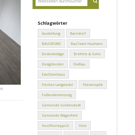
Schlagwörter
Ausstellung
Barnstorf
BAUGRUND
BauTeam Husmann
Bodenbeläge
Brehme & Sohn
Designboden
DieBau
EdelSteinhaus
Flecken Langwedel
Fliesenoptik
io
Fußbodenheizung
Gemeinde Goldenstedt
Gemeinde Wagenfeld
Hochflorteppich
Holz