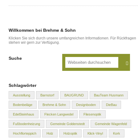
Willkommen bei Brehme & Sohn
Klicken Sie sich durch unsere umfangreichen Informationen. Für Rückfragen
stehen wir gern zur Verfügung.
Suche
Schlagwörter
Ausstellung
Barnstorf
BAUGRUND
BauTeam Husmann
Bodenbeläge
Brehme & Sohn
Designboden
DieBau
EdelSteinhaus
Flecken Langwedel
Fliesenoptik
Fußbodenheizung
Gemeinde Goldenstedt
Gemeinde Wagenfeld
Hochflorteppich
Holz
Holzoptik
Klick-Vinyl
Kork