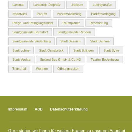
Laminat
Landkreis Diepholz
Linoleum
Lubingstraße
Nadelvlies
Parkett
Parkettsanierung
Parkettverlegung
Pflege- und Reinigungsmittel
Raumplaner
Renovierung
Samtgemeinde Barnstorf
Samtgemeinde Rehden
Samtgemeinde Siedenburg
Stadt Bassum
Stadt Damme
Stadt Lohne
Stadt Osnabrück
Stadt Sulingen
Stadt Syke
Stadt Vechta
Stoland Bau GmbH & Co.KG
Textiler Bodenbelag
Trittschall
Wohnen
Öffnungszeiten
Impressum
AGB
Datenschutzerklärung
Gern stehen wir Ihnen für weitere Fragen zu unserem Angebot