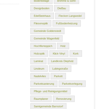
Bodenbeläge
Brehme & Sohn
Designboden
DieBau
EdelSteinhaus
Flecken Langwedel
Fliesenoptik
Fußbodenheizung
Gemeinde Goldenstedt
Gemeinde Wagenfeld
Hochflorteppich
Holz
Holzoptik
Klick-Vinyl
Kork
Laminat
Landkreis Diepholz
Linoleum
Lubingstraße
Nadelvlies
Parkett
Parkettsanierung
Parkettverlegung
Pflege- und Reinigungsmittel
Raumplaner
Renovierung
Samtgemeinde Barnstorf