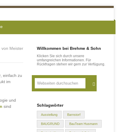
te
 von Meister
Willkommen bei Brehme & Sohn
Klicken Sie sich durch unsere
umfangreichen Informationen. Für
Rückfragen stehen wir gern zur Verfügung.
, einfach zu
Suche
ukt im
logie und
Schlagwörter
en
sind
Ausstellung
Barnstorf
BAUGRUND
BauTeam Husmann