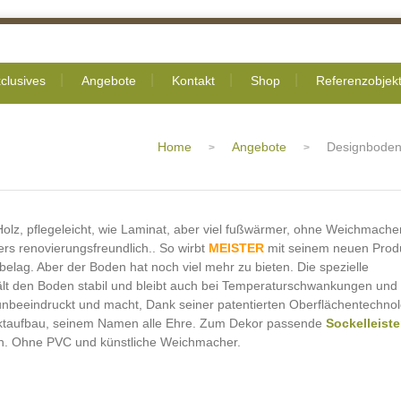
clusives
Angebote
Kontakt
Shop
Referenzobjek
Home
Angebote
Designboden
>
>
Holz, pflegeleicht, wie Laminat, aber viel fußwärmer, ohne Weichmacher
rs renovierungsfreundlich.. So wirbt
MEISTER
mit seinem neuen Prod
elag. Aber der Boden hat noch viel mehr zu bieten. Die spezielle
hält den Boden stabil und bleibt auch bei Temperaturschwankungen und
nbeeindruckt und macht, Dank seiner patentierten Oberflächentechno
taufbau, seinem Namen alle Ehre. Zum Dekor passende
Sockelleist
ich. Ohne PVC und künstliche Weichmacher.