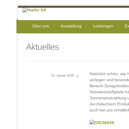
Über uns
Ausstellung
Leistungen
Ex
Aktuelles
Natürlich schön, wie 
14. Januar 2018
verlegen und besonde
Bereich Designbodenb
Holzwerkstoffplatte 
Sonneneinstrahlung u
durchdachtem Produk
auch bei uns erhältl