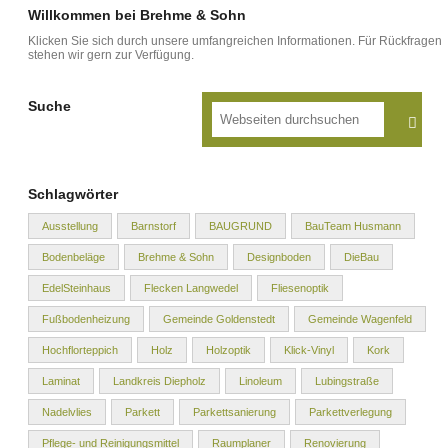
Willkommen bei Brehme & Sohn
Klicken Sie sich durch unsere umfangreichen Informationen. Für Rückfragen
stehen wir gern zur Verfügung.
Suche
Schlagwörter
Ausstellung
Barnstorf
BAUGRUND
BauTeam Husmann
Bodenbeläge
Brehme & Sohn
Designboden
DieBau
EdelSteinhaus
Flecken Langwedel
Fliesenoptik
Fußbodenheizung
Gemeinde Goldenstedt
Gemeinde Wagenfeld
Hochflorteppich
Holz
Holzoptik
Klick-Vinyl
Kork
Laminat
Landkreis Diepholz
Linoleum
Lubingstraße
Nadelvlies
Parkett
Parkettsanierung
Parkettverlegung
Pflege- und Reinigungsmittel
Raumplaner
Renovierung