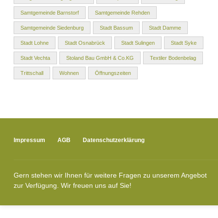
Samtgemeinde Barnstorf
Samtgemeinde Rehden
Samtgemeinde Siedenburg
Stadt Bassum
Stadt Damme
Stadt Lohne
Stadt Osnabrück
Stadt Sulingen
Stadt Syke
Stadt Vechta
Stoland Bau GmbH & Co.KG
Textiler Bodenbelag
Trittschall
Wohnen
Öffnungszeiten
Impressum
AGB
Datenschutzerklärung
Gern stehen wir Ihnen für weitere Fragen zu unserem Angebot
zur Verfügung. Wir freuen uns auf Sie!