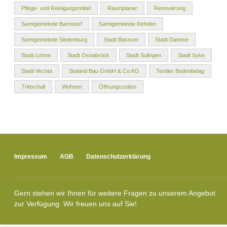
Pflege- und Reinigungsmittel
Raumplaner
Renovierung
Samtgemeinde Barnstorf
Samtgemeinde Rehden
Samtgemeinde Siedenburg
Stadt Bassum
Stadt Damme
Stadt Lohne
Stadt Osnabrück
Stadt Sulingen
Stadt Syke
Stadt Vechta
Stoland Bau GmbH & Co.KG
Textiler Bodenbelag
Trittschall
Wohnen
Öffnungszeiten
Impressum
AGB
Datenschutzerklärung
Gern stehen wir Ihnen für weitere Fragen zu unserem Angebot
zur Verfügung. Wir freuen uns auf Sie!