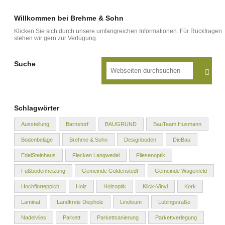
Willkommen bei Brehme & Sohn
Klicken Sie sich durch unsere umfangreichen Informationen. Für Rückfragen
stehen wir gern zur Verfügung.
Suche
Schlagwörter
Ausstellung
Barnstorf
BAUGRUND
BauTeam Husmann
Bodenbeläge
Brehme & Sohn
Designboden
DieBau
EdelSteinhaus
Flecken Langwedel
Fliesenoptik
Fußbodenheizung
Gemeinde Goldenstedt
Gemeinde Wagenfeld
Hochflorteppich
Holz
Holzoptik
Klick-Vinyl
Kork
Laminat
Landkreis Diepholz
Linoleum
Lubingstraße
Nadelvlies
Parkett
Parkettsanierung
Parkettverlegung