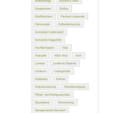
Bodenbeläge
Brehme & Sohn
Designboden
DieBau
EdelSteinhaus
Flecken Langwedel
Fliesenoptik
Fußbodenheizung
Gemeinde Goldenstedt
Gemeinde Wagenfeld
Hochflorteppich
Holz
Holzoptik
Klick-Vinyl
Kork
Laminat
Landkreis Diepholz
Linoleum
Lubingstraße
Nadelvlies
Parkett
Parkettsanierung
Parkettverlegung
Pflege- und Reinigungsmittel
Raumplaner
Renovierung
Samtgemeinde Barnstorf