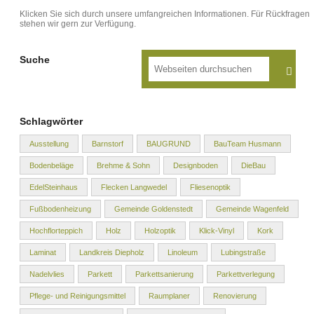
Klicken Sie sich durch unsere umfangreichen Informationen. Für Rückfragen
stehen wir gern zur Verfügung.
Suche
Schlagwörter
Ausstellung
Barnstorf
BAUGRUND
BauTeam Husmann
Bodenbeläge
Brehme & Sohn
Designboden
DieBau
EdelSteinhaus
Flecken Langwedel
Fliesenoptik
Fußbodenheizung
Gemeinde Goldenstedt
Gemeinde Wagenfeld
Hochflorteppich
Holz
Holzoptik
Klick-Vinyl
Kork
Laminat
Landkreis Diepholz
Linoleum
Lubingstraße
Nadelvlies
Parkett
Parkettsanierung
Parkettverlegung
Pflege- und Reinigungsmittel
Raumplaner
Renovierung