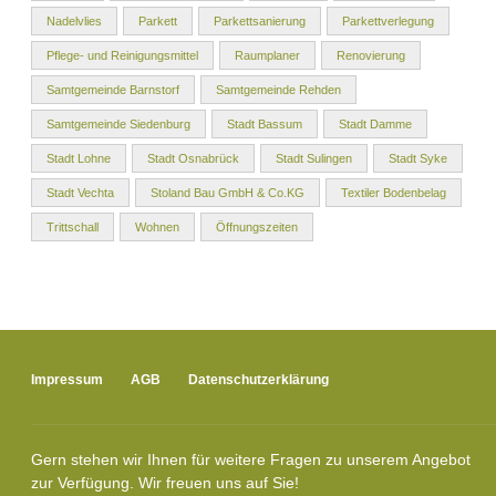
Nadelvlies
Parkett
Parkettsanierung
Parkettverlegung
Pflege- und Reinigungsmittel
Raumplaner
Renovierung
Samtgemeinde Barnstorf
Samtgemeinde Rehden
Samtgemeinde Siedenburg
Stadt Bassum
Stadt Damme
Stadt Lohne
Stadt Osnabrück
Stadt Sulingen
Stadt Syke
Stadt Vechta
Stoland Bau GmbH & Co.KG
Textiler Bodenbelag
Trittschall
Wohnen
Öffnungszeiten
Impressum
AGB
Datenschutzerklärung
Gern stehen wir Ihnen für weitere Fragen zu unserem Angebot
zur Verfügung. Wir freuen uns auf Sie!