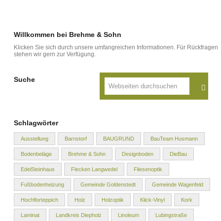
Willkommen bei Brehme & Sohn
Klicken Sie sich durch unsere umfangreichen Informationen. Für Rückfragen
stehen wir gern zur Verfügung.
Suche
Schlagwörter
Ausstellung
Barnstorf
BAUGRUND
BauTeam Husmann
Bodenbeläge
Brehme & Sohn
Designboden
DieBau
EdelSteinhaus
Flecken Langwedel
Fliesenoptik
Fußbodenheizung
Gemeinde Goldenstedt
Gemeinde Wagenfeld
Hochflorteppich
Holz
Holzoptik
Klick-Vinyl
Kork
Laminat
Landkreis Diepholz
Linoleum
Lubingstraße