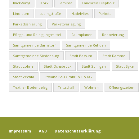
Klick-Vinyl
Kork
Laminat
Landkreis Diepholz
Linoleum
Lubingstraße
Nadelvlies
Parkett
Parkettsanierung
Parkettverlegung
Pflege- und Reinigungsmittel
Raumplaner
Renovierung
Samtgemeinde Barnstorf
Samtgemeinde Rehden
Samtgemeinde Siedenburg
Stadt Bassum
Stadt Damme
Stadt Lohne
Stadt Osnabrück
Stadt Sulingen
Stadt Syke
Stadt Vechta
Stoland Bau GmbH & Co.KG
Textiler Bodenbelag
Trittschall
Wohnen
Öffnungszeiten
Impressum
AGB
Datenschutzerklärung