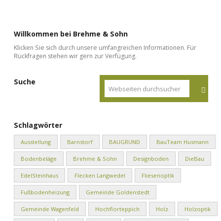
Willkommen bei Brehme & Sohn
Klicken Sie sich durch unsere umfangreichen Informationen. Für
Rückfragen stehen wir gern zur Verfügung.
Suche
Schlagwörter
Ausstellung
Barnstorf
BAUGRUND
BauTeam Husmann
Bodenbeläge
Brehme & Sohn
Designboden
DieBau
EdelSteinhaus
Flecken Langwedel
Fliesenoptik
Fußbodenheizung
Gemeinde Goldenstedt
Gemeinde Wagenfeld
Hochflorteppich
Holz
Holzoptik