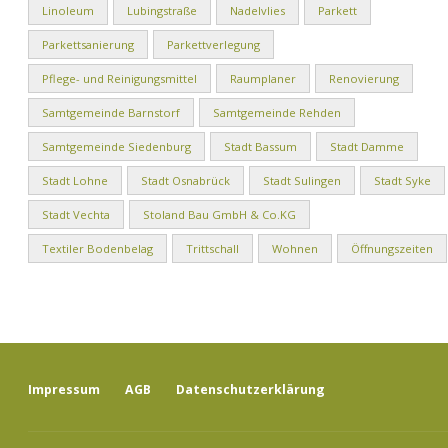
Linoleum
Lubingstraße
Nadelvlies
Parkett
Parkettsanierung
Parkettverlegung
Pflege- und Reinigungsmittel
Raumplaner
Renovierung
Samtgemeinde Barnstorf
Samtgemeinde Rehden
Samtgemeinde Siedenburg
Stadt Bassum
Stadt Damme
Stadt Lohne
Stadt Osnabrück
Stadt Sulingen
Stadt Syke
Stadt Vechta
Stoland Bau GmbH & Co.KG
Textiler Bodenbelag
Trittschall
Wohnen
Öffnungszeiten
Impressum
AGB
Datenschutzerklärung