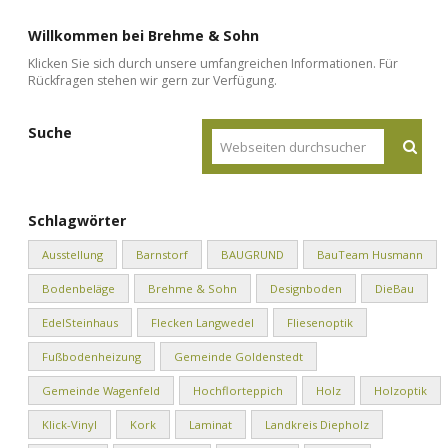
Willkommen bei Brehme & Sohn
Klicken Sie sich durch unsere umfangreichen Informationen. Für
Rückfragen stehen wir gern zur Verfügung.
Suche
Schlagwörter
Ausstellung
Barnstorf
BAUGRUND
BauTeam Husmann
Bodenbeläge
Brehme & Sohn
Designboden
DieBau
EdelSteinhaus
Flecken Langwedel
Fliesenoptik
Fußbodenheizung
Gemeinde Goldenstedt
Gemeinde Wagenfeld
Hochflorteppich
Holz
Holzoptik
Klick-Vinyl
Kork
Laminat
Landkreis Diepholz