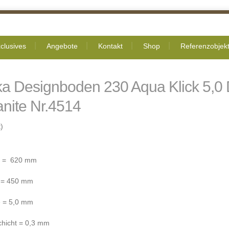
clusives
Angebote
Kontakt
Shop
Referenzobjek
ka Designboden 230 Aqua Klick 5,0
anite Nr.4514
)
e = 620 mm
e = 450 mm
e = 5,0 mm
chicht = 0,3 mm