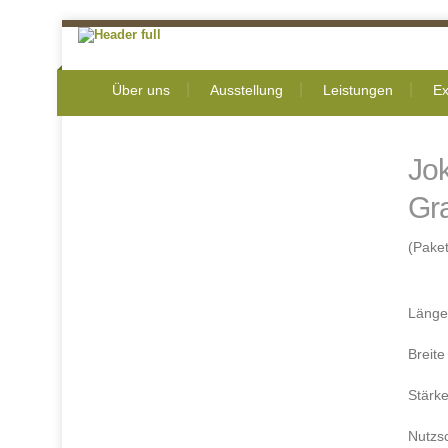
Über uns
Ausstellung
Leistungen
Ex
Jo
Gr
(Paket
Läng
Breit
Stärk
Nutzs