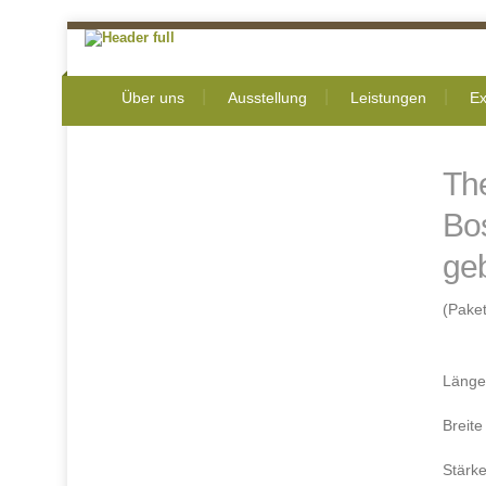
Über uns
Ausstellung
Leistungen
Ex
Th
Bos
geb
(Paket
Länge
Breit
Stär