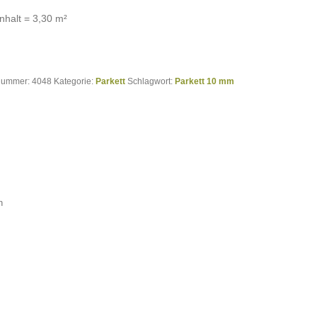
nhalt = 3,30 m²
lnummer:
4048
Kategorie:
Parkett
Schlagwort:
Parkett 10 mm
n