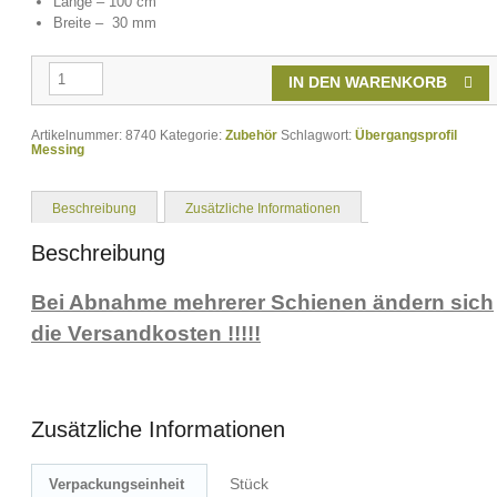
Länge – 100 cm
Breite – 30 mm
Mako
IN DEN WARENKORB
Übergangsprofil
Alu
Silber
Artikelnummer:
30
8740
Kategorie:
Zubehör
Schlagwort:
Übergangsprofil
Messing
mm
x
100
cm
Beschreibung
Zusätzliche Informationen
zum
Schrauben
Beschreibung
Menge
Bei Abnahme mehrerer Schienen ändern sich
die Versandkosten !!!!!
Zusätzliche Informationen
Stück
Verpackungseinheit