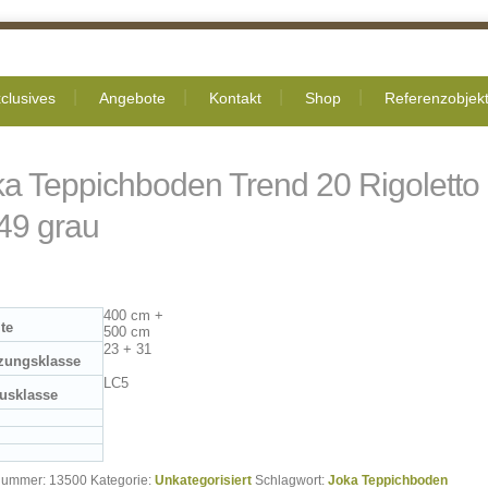
clusives
Angebote
Kontakt
Shop
Referenzobjek
ka Teppichboden Trend 20 Rigoletto
49 grau
400 cm +
ite
500 cm
23 + 31
zungsklasse
LC5
usklasse
lnummer:
13500
Kategorie:
Unkategorisiert
Schlagwort:
Joka Teppichboden