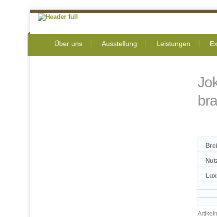
Über uns
Ausstellung
Leistungen
Ex
Jo
br
Bre
Nut
Lux
Artike