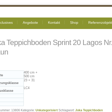
clusives
Angebote
Kontakt
Shop
Referenzobjek
ka Teppichboden Sprint 20 Lagos Nr
aun
400 cm +
ite
500 cm
23 + 31
zungsklasse
LC4
usklasse
lnummer:
13806
Kategorie:
Unkategorisiert
Schlagwort:
Joka Teppichboden