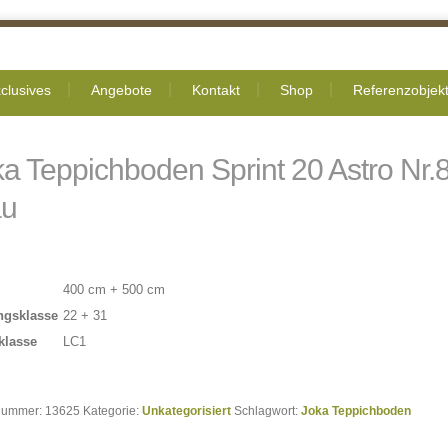
clusives
Angebote
Kontakt
Shop
Referenzobjek
a Teppichboden Sprint 20 Astro Nr.
au
400 cm + 500 cm
ngsklasse
22 + 31
klasse
LC1
lnummer:
13625
Kategorie:
Unkategorisiert
Schlagwort:
Joka Teppichboden