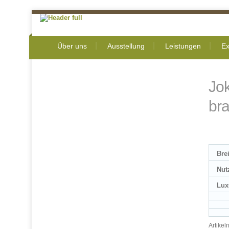
Über uns
Ausstellung
Leistungen
Ex
Jo
br
Bre
Nut
Lux
Artike