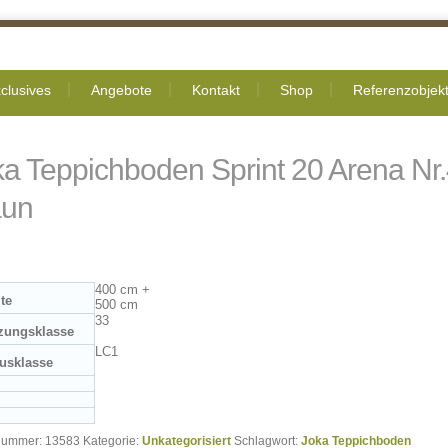
clusives
Angebote
Kontakt
Shop
Referenzobjek
ka Teppichboden Sprint 20 Arena Nr
aun
400 cm +
ite
500 cm
33
zungsklasse
LC1
usklasse
lnummer:
13583
Kategorie:
Unkategorisiert
Schlagwort:
Joka Teppichboden