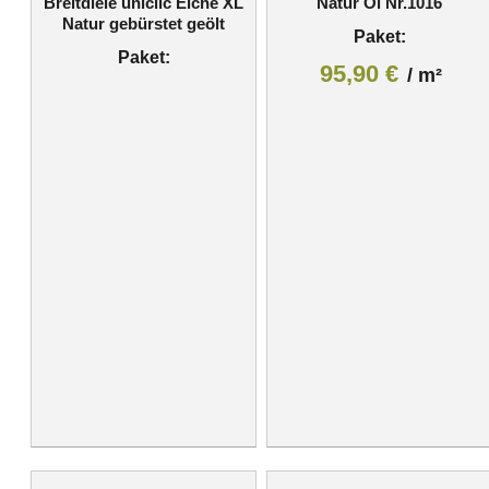
Breitdiele uniclic Eiche XL
Natur Öl Nr.1016
Natur gebürstet geölt
Paket:
Paket:
95,90
€
/
m²