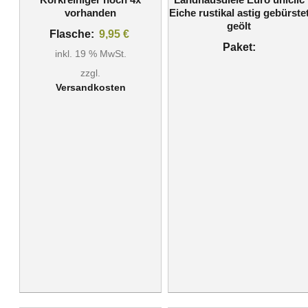
vorhanden
Eiche rustikal astig gebürste
geölt
Flasche:
9,95
€
Paket:
inkl. 19 % MwSt.
zzgl.
Versandkosten