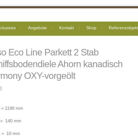
clusives
Angebote
Kontakt
Shop
Referenzobjek
o Eco Line Parkett 2 Stab
hiffsbodendiele Ahorn kanadisch
rmony OXY-vorgeölt
)
 = 1190 mm
e = 140 mm
e = 10 mm