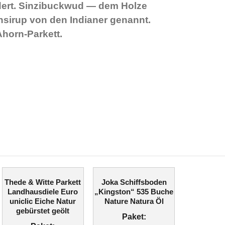
ert. Sinzibuckwud — dem Holze
nsirup von den Indianer genannt.
horn-Parkett.
Thede & Witte Parkett
Joka Schiffsboden
Landhausdiele Euro
„Kingston“ 535 Buche
uniclic Eiche Natur
Nature Natura Öl
gebürstet geölt
Paket: