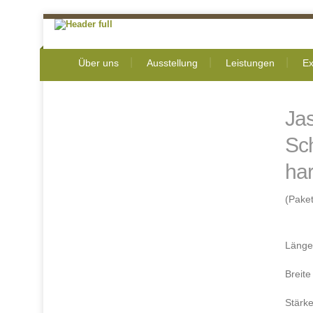
Über uns
Ausstellung
Leistungen
Ex
Jas
Sc
ha
(Paket
Länge
Breit
Stärk